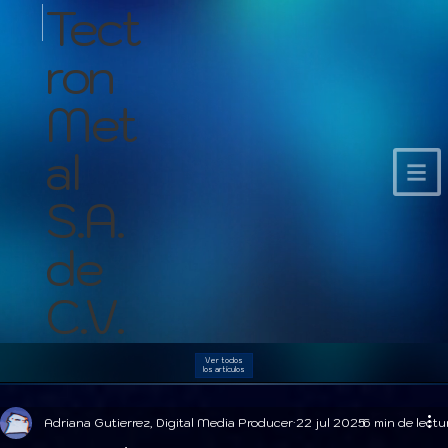
Tect
ron
Met
al
S.A.
de
C.V.
Ver todos
los artículos
Adriana Gutierrez, Digital Media Producer
22 jul 2025
6 min de lectu